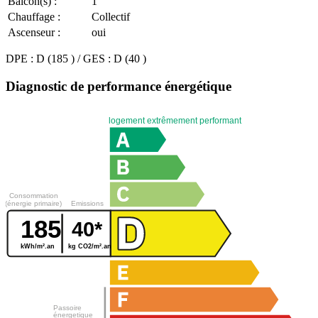
Balcon(s) :
1
Chauffage :
Collectif
Ascenseur :
oui
DPE : D (185 ) / GES : D (40 )
Diagnostic de performance énergétique
logement extrêmement performant
Consommation
(énergie primaire)
Emissions
185
40*
kWh/m².an
kg CO2/m².an
Passoire
énergetique