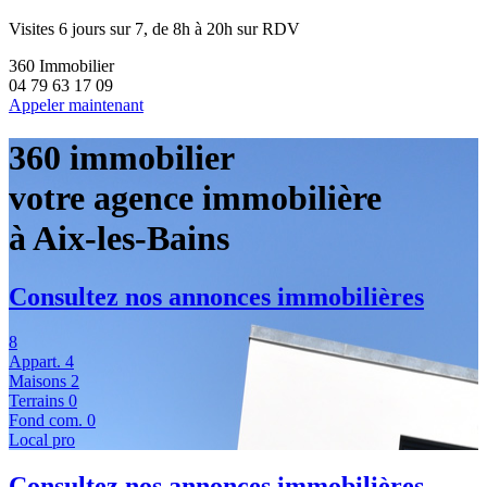
Visites 6 jours sur 7, de 8h à 20h sur RDV
360 Immobilier
04 79 63 17 09
Appeler maintenant
360 immobilier
votre agence immobilière
à Aix-les-Bains
Consultez nos annonces immobilières
8
Appart.
4
Maisons
2
Terrains
0
Fond com.
0
Local pro
Consultez nos annonces immobilières