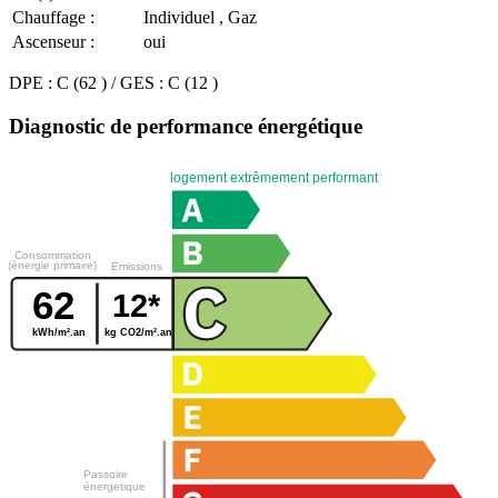
Chauffage :
Individuel , Gaz
Ascenseur :
oui
DPE : C (62 ) / GES : C (12 )
Diagnostic de performance énergétique
logement extrêmement performant
Consommation
(énergie primaire)
Emissions
62
12*
kWh/m².an
kg CO2/m².an
Passoire
énergetique